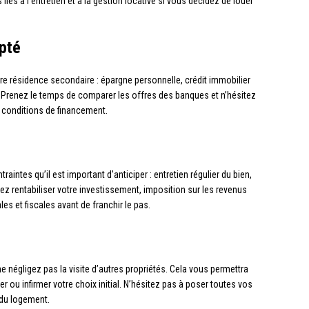
iés à l’entretien et à la gestion locative si vous décidez de louer
pté
tre résidence secondaire : épargne personnelle, crédit immobilier
n… Prenez le temps de comparer les offres des banques et n’hésitez
es conditions de financement.
intes qu’il est important d’anticiper : entretien régulier du bien,
z rentabiliser votre investissement, imposition sur les revenus
s et fiscales avant de franchir le pas.
 négligez pas la visite d’autres propriétés. Cela vous permettra
 ou infirmer votre choix initial. N’hésitez pas à poser toutes vos
l du logement.