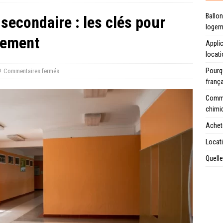
Ballon
secondaire : les clés pour
logem
sement
Applic
locat
Pourqu
Commentaires fermés
franç
Comme
chimi
Achet
Locati
Quelle