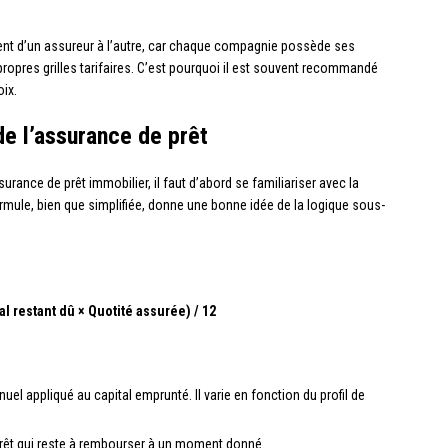
vement d’un assureur à l’autre, car chaque compagnie possède ses
ropres grilles tarifaires. C’est pourquoi il est souvent recommandé
ix.
de l’assurance de prêt
rance de prêt immobilier, il faut d’abord se familiariser avec la
ormule, bien que simplifiée, donne une bonne idée de la logique sous-
l restant dû × Quotité assurée) / 12
uel appliqué au capital emprunté. Il varie en fonction du profil de
 prêt qui reste à rembourser à un moment donné.