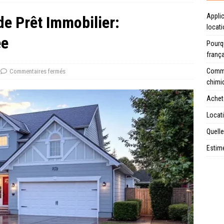
Applic
de Prêt Immobilier:
locat
ée
Pourqu
franç
Comme
Commentaires fermés
chimi
Achet
Locati
Quelle
Estime